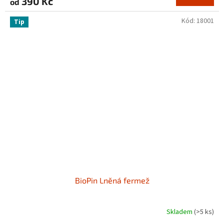
390 Kč
od
Kód:
18001
Tip
BioPin Lněná fermež
Skladem
(>5 ks)