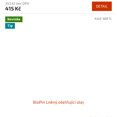
343 Kč bez DPH
DETAIL
415 Kč
Kód:
68871
Novinka
Tip
BioPin Lněný ošetřující olej