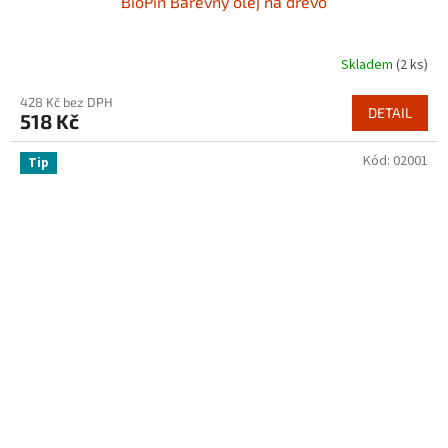
BioPin Barevný olej na dřevo
Skladem
(2 ks)
428 Kč bez DPH
DETAIL
518 Kč
Kód:
02001
Tip