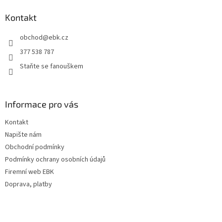
í
p
í
p
a
Kontakt
r
t
v
obchod
@
ebk.cz
í
k
y
377 538 787
v
Staňte se fanouškem
ý
p
i
s
Informace pro vás
u
Kontakt
Napište nám
Obchodní podmínky
Podmínky ochrany osobních údajů
Firemní web EBK
Doprava, platby