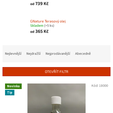
739 Kč
od
GNature Terasový olej
Skladem
(>5 ks)
365 Kč
od
Ř
a
Nejlevnější
Nejdražší
Nejprodávanější
Abecedně
z
e
n
OTEVŘÍT FILTR
í
p
V
Kód:
18000
r
Novinka
ý
o
Tip
p
d
i
u
s
k
p