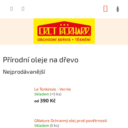
Přejít
NÁKUP
na
obsah
KOŠÍK
Přírodní oleje na dřevo
Nejprodávanější
Le Tonkinois - Vernis
Skladem
(>5 ks)
390 Kč
od
GNature Ochranný olej proti povětrnosti
Skladem
(5 ks)