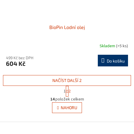
BioPin Lodní olej
Skladem
(>5 ks)
499 Kč bez DPH
Do košíku
604 Kč
NAČÍST DALŠÍ 2
S
1
2
t
O
r
14
položek celkem
v
á
l
NAHORU
n
á
k
d
o
v
Z
a
á
c
á
n