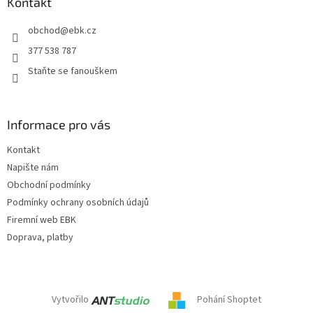
a
Kontakt
t
obchod
@
ebk.cz
í
377 538 787
Staňte se fanouškem
Informace pro vás
Kontakt
Napište nám
Obchodní podmínky
Podmínky ochrany osobních údajů
Firemní web EBK
Doprava, platby
Vytvořilo
Pohání Shoptet