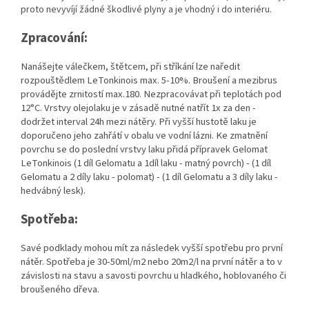
proto nevyvíjí žádné škodlivé plyny a je vhodný i do interiéru.
Zpracování:
Nanášejte válečkem, štětcem, při stříkání lze naředit
rozpouštědlem LeTonkinois max. 5-10%.
Broušení a mezibrus
provádějte zrnitostí max.180. Nezpracovávat při teplotách pod
12°C. Vrstvy olejolaku je v zásadě nutné natřít 1x za den -
dodržet interval 24h mezi nátěry. Při vyšší hustotě laku je
doporučeno jeho zahřátí v obalu ve vodní lázni. Ke zmatnění
povrchu se do poslední vrstvy laku přidá přípravek Gelomat
LeTonkinois (1 díl Gelomatu a 1díl laku - matný povrch) - (1 díl
Gelomatu a 2 díly laku - polomat) - (1 díl Gelomatu a 3 díly laku -
hedvábný lesk).
Spotřeba:
Savé podklady mohou mít za následek vyšší spotřebu pro první
nátěr. Spotřeba je 30-50ml/m2 nebo 20m2/l na první nátěr a to v
závislosti na stavu a savosti povrchu u hladkého, hoblovaného či
broušeného dřeva.