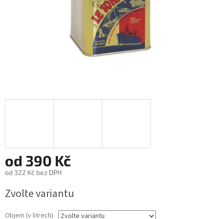
od
390 Kč
od
322 Kč
bez DPH
Měrná
Zvolte variantu
cena:
Objem (v litrech)