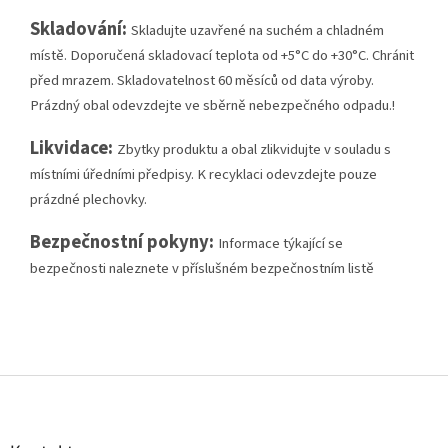
Skladování:
Skladujte uzavřené na suchém a chladném
místě. Doporučená skladovací teplota od +5°C do +30°C. Chránit
před mrazem. Skladovatelnost 60 měsíců od data výroby.
Prázdný obal odevzdejte ve sběrně nebezpečného odpadu.!
Likvidace:
Zbytky produktu a obal zlikvidujte v souladu s
místními úředními předpisy. K recyklaci odevzdejte pouze
prázdné plechovky.
Bezpečnostní
pokyny:
Informace týkající se
bezpečnosti naleznete v příslušném bezpečnostním listě
Z
á
p