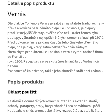
Detailní popis produktu
Vernis
Olejolak Le Tonkinois Vernis je založen na staleté tradici ochrany
dřeva a kovů na bázi lněného oleje. Le Tonkinois, je olejový
produkt nejvyšší čistoty, ověřen více než 100 let řemeslnými
postupy, výhradně z nejlepších lněných semen rafinací při 270°C.
Před dokončením je přidána část čistého čínského dřevného
oleje, což je olej, který zatím nebyl překonán žádným
chemickým produktem. Le Tonkinois Vernis vyrábí rodinná firma
ve Francii od
roku 1906. Recepturu se ve skutečnosti naučila od Vietnamců
během
francouzské kolonizace, takže jeho skutečné stáří není známo...
Popis produktu
Oblast použití:
Na dřevě a odmaštěných kovech v interiéru i exteriéru (lodě,
schody, parapety, stoly, bary). Vhodné i pro památkovou péči.
Neobsahuje chlór, aromatické látky, rozpouštědla, stabilizátory,