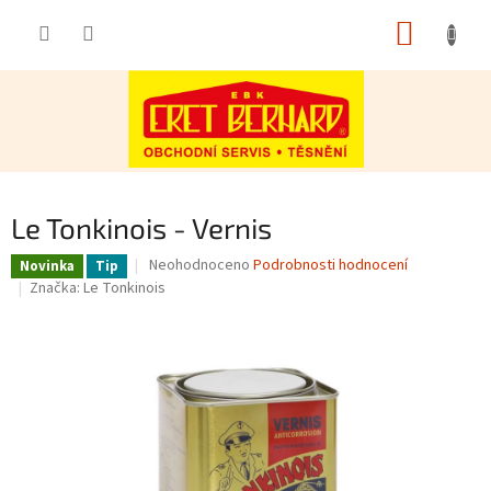
Přejít
NÁKUP
na
obsah
KOŠÍK
Le Tonkinois - Vernis
Průměrné
Neohodnoceno
Podrobnosti hodnocení
Novinka
Tip
hodnocení
Značka:
Le Tonkinois
produktu
je
0,0
z
5
hvězdiček.