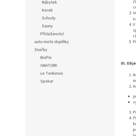
z
Nábytek
c
Korek
V
Schody
u
V
Sauny
s
Příslušenství
r
auto-moto doplňky
P
Značky
BioPin
III. Ob
GNATURE
Le Tonkinois
N
i
Spokar
K
p
v
P
P
k
p
p