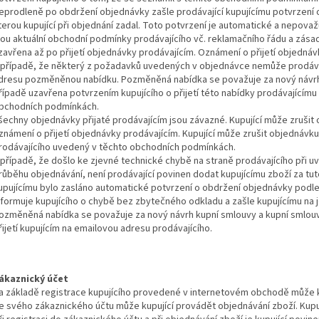
eprodleně po obdržení objednávky zašle prodávající kupujícímu potvrzení
terou kupující při objednání zadal. Toto potvrzení je automatické a nepovaž
sou aktuální obchodní podmínky prodávajícího vč. reklamačního řádu a zása
zavřena až po přijetí objednávky prodávajícím. Oznámení o přijetí objednáv
 případě, že některý z požadavků uvedených v objednávce nemůže prodávají
dresu pozměněnou nabídku. Pozměněná nabídka se považuje za nový návrh 
řípadě uzavřena potvrzením kupujícího o přijetí této nabídky prodávajícím
bchodních podmínkách.
šechny objednávky přijaté prodávajícím jsou závazné. Kupující může zrušit
známení o přijetí objednávky prodávajícím. Kupující může zrušit objednávku 
rodávajícího uvedený v těchto obchodních podmínkách.
 případě, že došlo ke zjevné technické chybě na straně prodávajícího při 
růběhu objednávání, není prodávající povinen dodat kupujícímu zboží za tut
upujícímu bylo zasláno automatické potvrzení o obdržení objednávky podl
nformuje kupujícího o chybě bez zbytečného odkladu a zašle kupujícímu n
ozměněná nabídka se považuje za nový návrh kupní smlouvy a kupní smlou
řijetí kupujícím na emailovou adresu prodávajícího.
ákaznický účet
a základě registrace kupujícího provedené v internetovém obchodě může k
e svého zákaznického účtu může kupující provádět objednávání zboží. Kupu