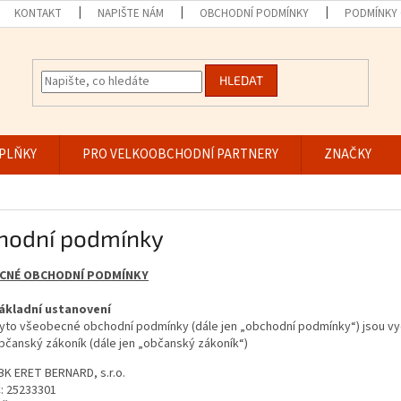
KONTAKT
NAPIŠTE NÁM
OBCHODNÍ PODMÍNKY
PODMÍNKY
HLEDAT
PLŇKY
PRO VELKOOBCHODNÍ PARTNERY
ZNAČKY
hodní podmínky
CNÉ OBCHODNÍ PODMÍNKY
ákladní ustanovení
yto všeobecné obchodní podmínky (dále jen „obchodní podmínky“) jsou vyda
bčanský zákoník (dále jen „občanský zákoník“)
BK ERET BERNARD, s.r.o.
Č: 25233301