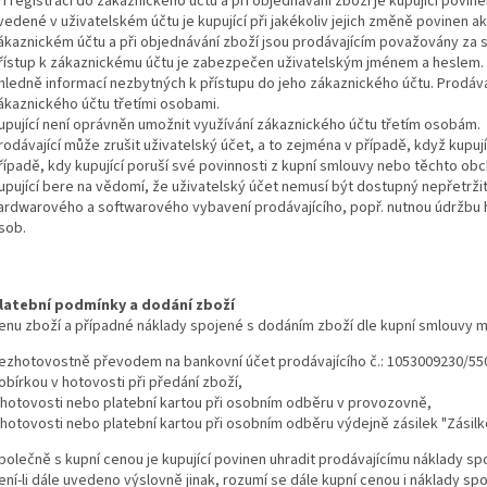
ři registraci do zákaznického účtu a při objednávání zboží je kupující povi
vedené v uživatelském účtu je kupující při jakékoliv jejich změně povinen a
ákaznickém účtu a při objednávání zboží jsou prodávajícím považovány za 
řístup k zákaznickému účtu je zabezpečen uživatelským jménem a heslem. K
hledně informací nezbytných k přístupu do jeho zákaznického účtu. Prodáv
ákaznického účtu třetími osobami.
upující není oprávněn umožnit využívání zákaznického účtu třetím osobám.
rodávající může zrušit uživatelský účet, a to zejména v případě, když kupujíc
řípadě, kdy kupující poruší své povinnosti z kupní smlouvy nebo těchto o
upující bere na vědomí, že uživatelský účet nemusí být dostupný nepřetrži
ardwarového a softwarového vybavení prodávajícího, popř. nutnou údržbu
sob.
latební podmínky a dodání zboží
enu zboží a případné náklady spojené s dodáním zboží dle kupní smlouvy mů
ezhotovostně převodem na bankovní účet prodávajícího č.: 1053009230/550
obírkou v hotovosti při předání zboží,
 hotovosti nebo platební kartou při osobním odběru v provozovně,
 hotovosti nebo platební kartou při osobním odběru výdejně zásilek "Zásil
polečně s kupní cenou je kupující povinen uhradit prodávajícímu náklady s
ení-li dále uvedeno výslovně jinak, rozumí se dále kupní cenou i náklady sp