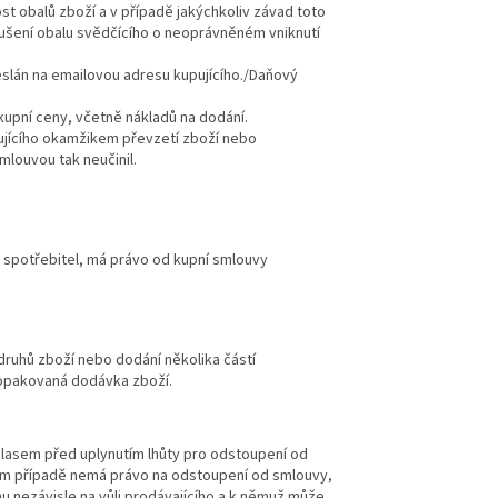
st obalů zboží a v případě jakýchkoliv závad toto
rušení obalu svědčícího o neoprávněném vniknutí
eslán na emailovou adresu kupujícího./Daňový
kupní ceny, včetně nákladů na dodání.
ujícího okamžikem převzetí zboží nebo
mlouvou tak neučinil.
o spotřebitel, má právo od kupní smlouvy
druhů zboží nebo dodání několika částí
 opakovaná dodávka zboží.
hlasem před uplynutím lhůty pro odstoupení od
vém případě nemá právo na odstoupení od smlouvy,
hu nezávisle na vůli prodávajícího a k němuž může