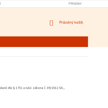
 OCHRANY OSOBNÍCH ÚDAJŮ
FIREMNÍ WEB EBK
Přihlášení
DOPRAVA, PLATBY
NÁKUPNÍ
Prázdný košík
KOŠÍK
né dle § 1751 a násl. zákona č. 89/2012 Sb.,