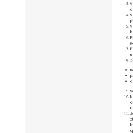
V
d
V
p
V
b
P
n
P
u
Z
n
p
o
V
N
o
r
J
z
b
s