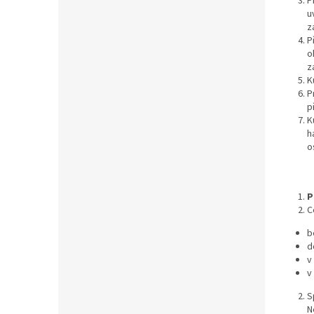
P
u
z
P
o
z
K
P
p
K
h
o
P
C
b
d
v
v
S
N