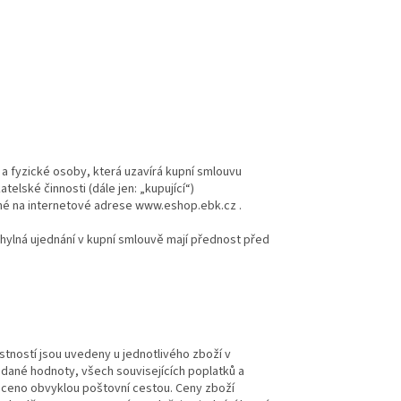
a fyzické osoby, která uzavírá kupní smlouvu
elské činnosti (dále jen: „kupující“)
é na internetové adrese www.eshop.ebk.cz .
ylná ujednání v kupní smlouvě mají přednost před
stností jsou uvedeny u jednotlivého zboží v
dané hodnoty, všech souvisejících poplatků a
ráceno obvyklou poštovní cestou. Ceny zboží