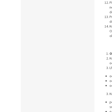
P
n
d
P
d
K
O
o
O
K
o
L
o
o
o
K
p
s
o