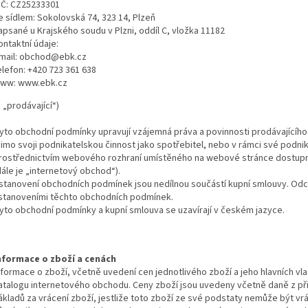
IČ: CZ25233301
e sídlem: Sokolovská 74, 323 14, Plzeň
apsané u Krajského soudu v Plzni, oddíl C, vložka 11182
ontaktní údaje:
mail: obchod@ebk.cz
elefon: +420 723 361 638
ww: www.ebk.cz
n „prodávající“)
yto obchodní podmínky upravují vzájemná práva a povinnosti prodávajícího 
imo svoji podnikatelskou činnost jako spotřebitel, nebo v rámci své podnikat
rostřednictvím webového rozhraní umístěného na webové stránce dostupn
dále je „internetový obchod“).
stanovení obchodních podmínek jsou nedílnou součástí kupní smlouvy. Odch
stanoveními těchto obchodních podmínek.
yto obchodní podmínky a kupní smlouva se uzavírají v českém jazyce.
nformace o zboží a cenách
nformace o zboží, včetně uvedení cen jednotlivého zboží a jeho hlavních vla
atalogu internetového obchodu. Ceny zboží jsou uvedeny včetně daně z při
ákladů za vrácení zboží, jestliže toto zboží ze své podstaty nemůže být v