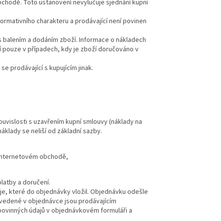
bchodě. Toto ustanovení nevylučuje sjednání kupní
rmativního charakteru a prodávající není povinen
 balením a dodáním zboží. Informace o nákladech
 pouze v případech, kdy je zboží doručováno v
e prodávající s kupujícím jinak.
ouvislosti s uzavřením kupní smlouvy (náklady na
náklady se neliší od základní sazby.
v internetovém obchodě,
latby a doručení.
e, které do objednávky vložil. Objednávku odešle
 uvedené v objednávce jsou prodávajícím
povinných údajů v objednávkovém formuláři a
.