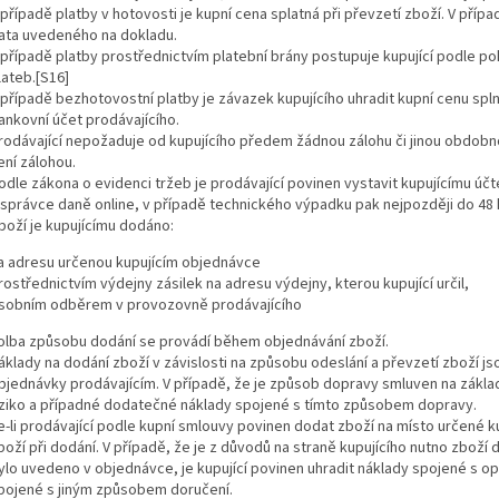
 případě platby v hotovosti je kupní cena splatná při převzetí zboží. V příp
ata uvedeného na dokladu.
 případě platby prostřednictvím platební brány postupuje kupující podle p
lateb.[S16]
 případě bezhotovostní platby je závazek kupujícího uhradit kupní cenu sp
ankovní účet prodávajícího.
rodávající nepožaduje od kupujícího předem žádnou zálohu či jinou obdobn
ení zálohou.
odle zákona o evidenci tržeb je prodávající povinen vystavit kupujícímu účt
 správce daně online, v případě technického výpadku pak nejpozději do 48
boží je kupujícímu dodáno:
a adresu určenou kupujícím objednávce
rostřednictvím výdejny zásilek na adresu výdejny, kterou kupující určil,
sobním odběrem v provozovně prodávajícího
olba způsobu dodání se provádí během objednávání zboží.
áklady na dodání zboží v závislosti na způsobu odeslání a převzetí zboží j
bjednávky prodávajícím. V případě, že je způsob dopravy smluven na základ
iziko a případné dodatečné náklady spojené s tímto způsobem dopravy.
e-li prodávající podle kupní smlouvy povinen dodat zboží na místo určené ku
boží při dodání. V případě, že je z důvodů na straně kupujícího nutno zbo
ylo uvedeno v objednávce, je kupující povinen uhradit náklady spojené s 
pojené s jiným způsobem doručení.