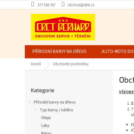
Přejít
377 538 787
obchod@ebk.cz
na
obsah
PŘÍRODNÍ BARVY NA DŘEVO
AUTO-MOTO DO
Domů
Obchodní podmínky
P
Obc
o
Přeskočit
s
Kategorie
kategorie
VŠEOBE
t
r
Přírodní barvy na dřevo
Z
a
T
Typ barvy / nátěru
n
o
Oleje
n
E
í
Laky
I
p
Barvy