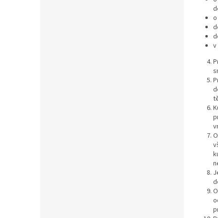
d
o
d
d
v
P
s
P
d
t
K
p
v
O
v
k
n
J
d
O
o
p