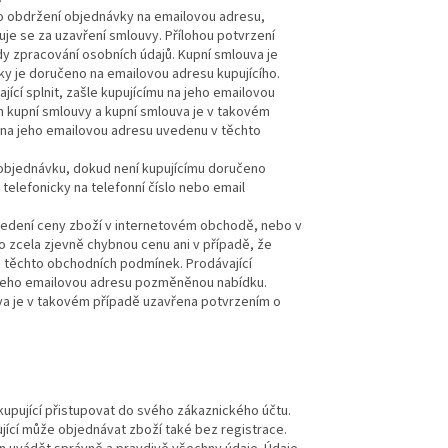
 o obdržení objednávky na emailovou adresu,
uje se za uzavření smlouvy. Přílohou potvrzení
dy zpracování osobních údajů. Kupní smlouva je
ky je doručeno na emailovou adresu kupujícího.
cí splnit, zašle kupujícímu na jeho emailovou
kupní smlouvy a kupní smlouva je v takovém
u na jeho emailovou adresu uvedenu v těchto
 objednávku, dokud není kupujícímu doručeno
telefonicky na telefonní číslo nebo email
uvedení ceny zboží v internetovém obchodě, nebo v
o zcela zjevně chybnou cenu ani v případě, že
e těchto obchodních podmínek. Prodávající
a jeho emailovou adresu pozměněnou nabídku.
va je v takovém případě uzavřena potvrzením o
upující přistupovat do svého zákaznického účtu.
jící může objednávat zboží také bez registrace.