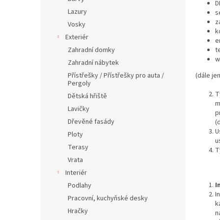
D
a
Lazury
s
n
z
Vosky
e
k
Exteriér
l
e
Zahradní domky
t
w
Zahradní nábytek
Přístřešky / Přístřešky pro auta /
(dále je
Pergoly
T
Dětská hřiště
m
Lavičky
p
Dřevěné fasády
(
U
Ploty
u
Terasy
T
Vrata
Interiér
I
Podlahy
I
Pracovní, kuchyňské desky
k
Hračky
n