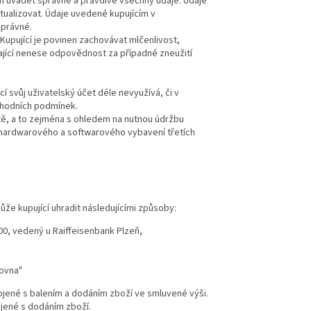
nen uvádět správně a pravdivě všechny údaje. Údaje
ktualizovat. Údaje uvedené kupujícím v
správné.
upující je povinen zachovávat mlčenlivost,
ající nenese odpovědnost za případné zneužití
í svůj uživatelský účet déle nevyužívá, či v
bchodních podmínek.
tě, a to zejména s ohledem na nutnou údržbu
 hardwarového a softwarového vybavení třetích
že kupující uhradit následujícími způsoby:
0, vedený u Raiffeisenbank Plzeň,
kovna"
pojené s balením a dodáním zboží ve smluvené výši.
ojené s dodáním zboží.