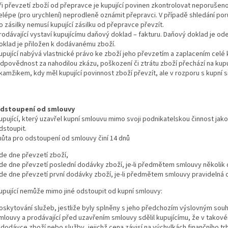
ři převzetí zboží od přepravce je kupující povinen zkontrolovat neporušeno
elépe (pro urychlení) neprodleně oznámit přepravci. V případě shledání po
o zásilky nemusí kupující zásilku od přepravce převzít.
rodávající vystaví kupujícímu daňový doklad – fakturu. Daňový doklad je od
oklad je přiložen k dodávanému zboží.
upující nabývá vlastnické právo ke zboží jeho převzetím a zaplacením celé 
dpovědnost za nahodilou zkázu, poškození či ztrátu zboží přechází na kup
kamžikem, kdy měl kupující povinnost zboží převzít, ale v rozporu s kupní s
dstoupení od smlouvy
upující, který uzavřel kupní smlouvu mimo svoji podnikatelskou činnost jak
dstoupit.
hůta pro odstoupení od smlouvy činí 14 dnů
de dne převzetí zboží,
de dne převzetí poslední dodávky zboží, je-li předmětem smlouvy několik 
de dne převzetí první dodávky zboží, je-li předmětem smlouvy pravidelná
upující nemůže mimo jiné odstoupit od kupní smlouvy:
oskytování služeb, jestliže byly splněny s jeho předchozím výslovným sou
mlouvy a prodávající před uzavřením smlouvy sdělil kupujícímu, že v tako
 dodávce zboží nebo služby, jejichž cena závisí na výchylkách finančního tr