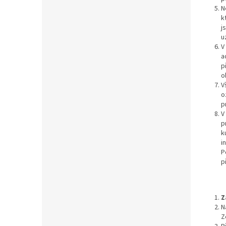
N
k
j
u
V
a
p
o
V
o
p
V
p
k
i
P
p
Z
N
Z