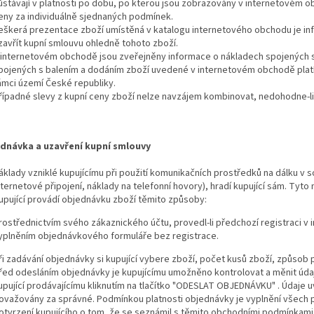
ůstávají v platnosti po dobu, po kterou jsou zobrazovány v internetovém o
eny za individuálně sjednaných podmínek.
eškerá prezentace zboží umístěná v katalogu internetového obchodu je info
zavřít kupní smlouvu ohledně tohoto zboží.
 internetovém obchodě jsou zveřejněny informace o nákladech spojených s
pojených s balením a dodáním zboží uvedené v internetovém obchodě platí
ámci území České republiky.
řípadné slevy z kupní ceny zboží nelze navzájem kombinovat, nedohodne-li s
jednávka a uzavření kupní smlouvy
áklady vzniklé kupujícímu při použití komunikačních prostředků na dálku v s
nternetové připojení, náklady na telefonní hovory), hradí kupující sám. Tyto 
upující provádí objednávku zboží těmito způsoby:
rostřednictvím svého zákaznického účtu, provedl-li předchozí registraci 
yplněním objednávkového formuláře bez registrace.
ři zadávání objednávky si kupující vybere zboží, počet kusů zboží, způsob p
řed odesláním objednávky je kupujícímu umožněno kontrolovat a měnit údaj
upující prodávajícímu kliknutím na tlačítko "ODESLAT OBJEDNÁVKU" . Údaje
ovažovány za správné. Podmínkou platnosti objednávky je vyplnění všech 
otvrzení kupujícího o tom, že se seznámil s těmito obchodními podmínkami