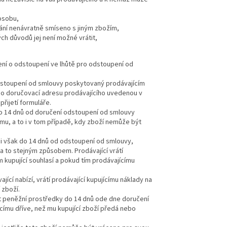
osobu,
dání nenávratně smíseno s jiným zbožím,
ch důvodů jej není možné vrátit,
ení o odstoupení ve lhůtě pro odstoupení od
odstoupení od smlouvy poskytovaný prodávajícím
ebo doručovací adresu prodávajícího uvedenou v
řijetí formuláře.
 do 14 dnů od doručení odstoupení od smlouvy
mu, a to i v tom případě, kdy zboží nemůže být
ěji však do 14 dnů od odstoupení od smlouvy,
a to stejným způsobem. Prodávající vrátí
 kupující souhlasí a pokud tím prodávajícímu
ající nabízí, vrátí prodávající kupujícímu náklady na
 zboží.
tit peněžní prostředky do 14 dnů ode dne doručení
ícímu dříve, než mu kupující zboží předá nebo