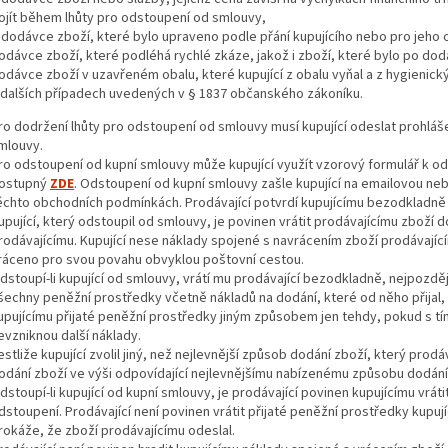
ojít během lhůty pro odstoupení od smlouvy,
 dodávce zboží, které bylo upraveno podle přání kupujícího nebo pro jeho 
odávce zboží, které podléhá rychlé zkáze, jakož i zboží, které bylo po do
odávce zboží v uzavřeném obalu, které kupující z obalu vyňal a z hygienický
 dalších případech uvedených v § 1837 občanského zákoníku.
ro dodržení lhůty pro odstoupení od smlouvy musí kupující odeslat prohláš
mlouvy.
ro odstoupení od kupní smlouvy může kupující využít vzorový formulář k 
ostupný
ZDE
. Odstoupení od kupní smlouvy zašle kupující na emailovou n
ěchto obchodních podmínkách. Prodávající potvrdí kupujícímu bezodkladně p
upující, který odstoupil od smlouvy, je povinen vrátit prodávajícímu zboží
rodávajícímu. Kupující nese náklady spojené s navrácením zboží prodávající
ráceno pro svou povahu obvyklou poštovní cestou.
dstoupí-li kupující od smlouvy, vrátí mu prodávající bezodkladně, nejpozd
šechny peněžní prostředky včetně nákladů na dodání, které od něho přijal, 
upujícímu přijaté peněžní prostředky jiným způsobem jen tehdy, pokud s tím
evzniknou další náklady.
estliže kupující zvolil jiný, než nejlevnější způsob dodání zboží, který prodáv
odání zboží ve výši odpovídající nejlevnějšímu nabízenému způsobu dodání
dstoupí-li kupující od kupní smlouvy, je prodávající povinen kupujícímu vrá
dstoupení. Prodávající není povinen vrátit přijaté peněžní prostředky kupuj
rokáže, že zboží prodávajícímu odeslal.