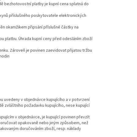
adě bezhotovostní platby je kupní cena splatná do
okynů příslušného poskytovatele elektronických
lněn okamžikem připsání příslušné částky na
ou platbu. Úhrada kupní ceny před odesláním zboží
enku. Zároveň je povinen zaevidovat přijatou tržbu
 hodin
sou uvedeny v objednávce kupujícího a v potvrzení
ě zvláštního požadavku kupujícího, nese kupující
pujícím v objednávce, je kupující povinen převzít
ží doručovat opakovaně nebo jiným způsobem, než
opakovaným doručováním zboží, resp. náklady