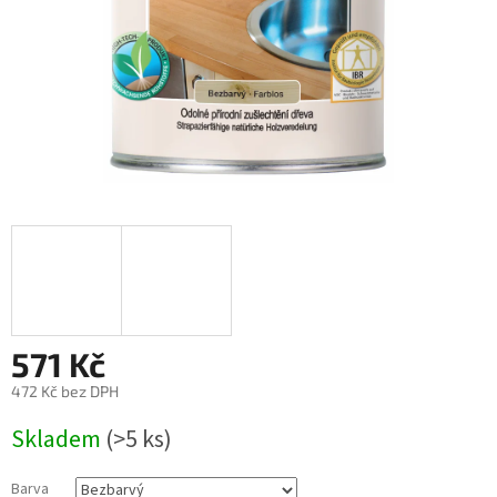
571 Kč
472 Kč bez DPH
Měrná
Skladem
(>5 ks)
cena:
Barva