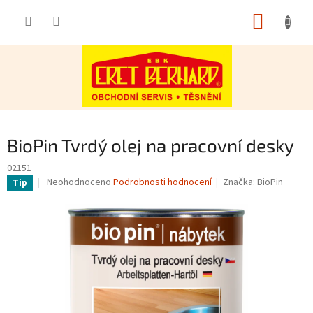
Přejít
NÁKUP
na
obsah
KOŠÍK
BioPin Tvrdý olej na pracovní desky
02151
Průměrné
Neohodnoceno
Podrobnosti hodnocení
Značka:
BioPin
Tip
hodnocení
produktu
je
0,0
z
5
hvězdiček.