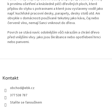
k prvnímu ošetření a knásledné péči dřevěných ploch, které
přijdou do styku s potravinami a které jsou vystaveny vodě jako
např. kuchňské pracovní desky, parapety, desky stolů atd. Ani
obvykle v domácnosti používané tekutiny jako káva, čaj nebo
červené víno, nemají šanci vniknout do dřeva.
Povrch se stává navíc odolnějším vůči nárazům a chrání dřevo
před vnějšími vlivy. jako jsou škrábance nebo opotřebení hrnci
nebo panvemi.
Z
á
p
a
Kontakt
t
obchod
@
ebk.cz
í
377 538 787
Staňte se fanouškem