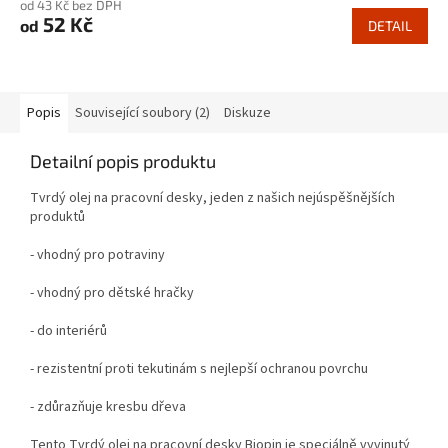
od 43 Kč bez DPH
52 Kč
od
DETAIL
Popis
Související soubory (2)
Diskuze
Detailní popis produktu
Tvrdý olej na pracovní desky, jeden z našich nejúspěšnějších
produktů
- vhodný pro potraviny
- vhodný pro dětské hračky
- do interiérů
- rezistentní proti tekutinám s nejlepší ochranou povrchu
- zdůrazňuje kresbu dřeva
Tento Tvrdý olej na pracovní desky Biopin je speciálně vyvinutý