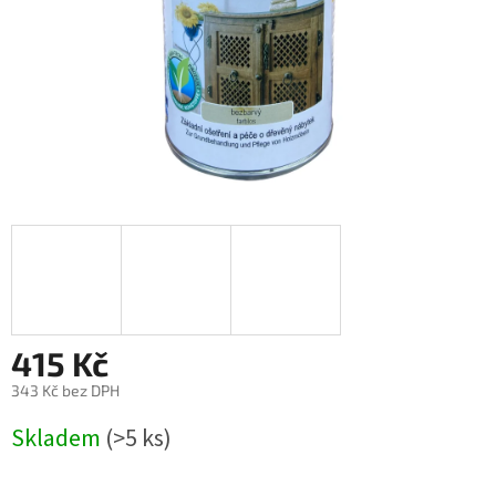
415 Kč
343 Kč bez DPH
Měrná
Skladem
(>5 ks)
cena: