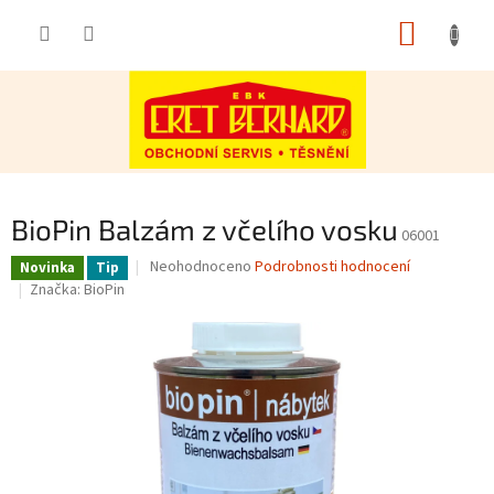
Přejít
NÁKUP
na
obsah
KOŠÍK
BioPin Balzám z včelího vosku
06001
Průměrné
Neohodnoceno
Podrobnosti hodnocení
Novinka
Tip
hodnocení
Značka:
BioPin
produktu
je
0,0
z
5
hvězdiček.