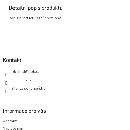
Detailní popis produktu
Popis produktu není dostupný
Z
á
p
a
Kontakt
t
obchod
@
ebk.cz
í
377 538 787
Staňte se fanouškem
Informace pro vás
Kontakt
Napište nám